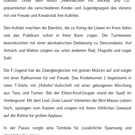
startete. Unter dem Motto
„Weihnachten mit Mickey und Co.“
präsentierten die verschiedenen Kinder- und Jugendgruppen des Vereins
mit viel Freude und Kreativität ihre Auftritte.
Den Auftakt machten die Bambini, die zu König der Löwen im Kreis liefen
und das Publikum sofort in ihren Bann zogen. Die Turnteenies
beeindruckten mit einer akrobatischen Darbietung zu Descendants. Auf
Airtrack und Matten zeigten sie unter anderem Rad, Flugrolle und sogar
Salti.
Die F-Jugend trat als Zwergbergkicker mit grünen Mützen auf und sorgte
mit einer Ballnummer für viel Freude. Das Kinderturnen 1 begeisterte in
roten T-Shirts mit „Hohoho“-Aufschrift mit einer gelungenen Mischung
aus Tanz und Turnen. Bei der Eltern-Kind-Gruppe stand der Spaß im
Vordergrund: Mit dem Lied „Gute Laune“ kletterten die Mini-Mäuse Leitern
hoch, sprangen vom Kasten und sorgten mit ihrem fröhlichen Gewusel
auf der Bühne für großen Applaus.
In der Pause sorgte eine Tombola für zusätzliche Spannung und