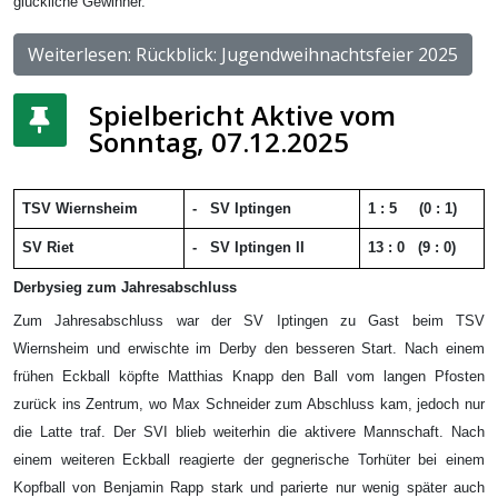
glückliche Gewinner.
Weiterlesen: Rückblick: Jugendweihnachtsfeier 2025
Spielbericht Aktive vom
Sonntag, 07.12.2025
TSV Wiernsheim
-
SV Iptingen
1 : 5
(0
: 1)
SV Riet
-
SV Iptingen
II
13 : 0
(9
: 0)
Derbysieg zum Jahresabschluss
Zum Jahresabschluss war der SV Iptingen zu Gast beim TSV
Wiernsheim und erwischte im Derby den besseren Start. Nach einem
frühen Eckball köpfte Matthias Knapp den Ball vom langen Pfosten
zurück ins Zentrum, wo Max Schneider zum Abschluss kam, jedoch nur
die Latte traf. Der SVI blieb weiterhin die aktivere Mannschaft. Nach
einem weiteren Eckball reagierte der gegnerische Torhüter bei einem
Kopfball von Benjamin Rapp stark und parierte nur wenig später auch