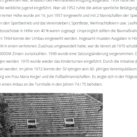
h geworden war, anlässlich des Heimatfestes endgültig ausgebaut. 1939 hatte der
 die weibliche Jugend eingeführt. Aber ab 1952 ruhte die aktive sportliche Betätig
erremer Höhe wurde am 16. Juni 1957 eingeweiht und mit 2 Mannschaften der Spiel
 den Sportbetrieb und das Vereinsleben ( Sportfeste, Weihnachtsfeiern usw. ) au
atszuschüsse in Höhe von 40 % waren zugesagt. Ursprünglich sollten die Baumaßna
6. Juni 1964 konnte der Umbau eingeweiht werden. Insgesamt mussten Ausgaben in 
 einen verlorenen Zuschuss umgewandelt hatte, war de Verein ab 1970 schuldenfre
3.000DM Zinsen zurückzahlen. 1969 wurde eine Satzungsänderung vorgenommen. Der
n werden. 1970 wurde wieder das Kinderturnen eingeführt. Durch die Initiative d
et werden. Im Jahre 1972 konnte der SV Iptingen sein 60- jähriges Vereinsjubiläu
g von Frau Maria Korger und die Fußballmannschaften. Es zeigte sich in der Folgez
einen Anbau an die Turnhalle in den Jahren 74 / 75 behoben.