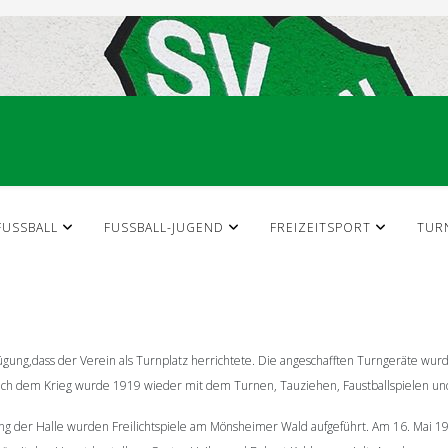
FUSSBALL
FUSSBALL-JUGEND
FREIZEITSPORT
TUR
gung,dass der Verein als Turnplatz herrichtete. Die angeschafften Turngeräte wu
 Nach dem Krieg wurde 1919 wieder mit dem Turnen, Tauziehen, Faustballspielen u
ng der Halle wurden Freilichtspiele am Mönsheimer Wald aufgeführt. Am 16. Mai 19