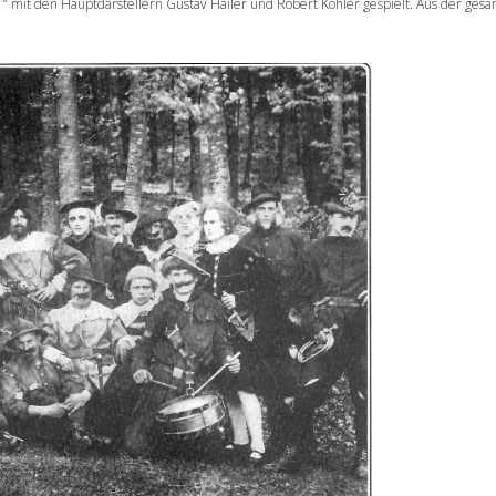
r “ mit den Hauptdarstellern Gustav Hailer und Robert Kohler gespielt. Aus der 