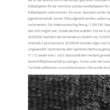
die für die Vereine und im Gemeinde- geschehen unentbehrlic
Fußballspielen für die männliche und das Handballspielen für
Fußballspielen unternommen. Ein neuer Sportplatz auf der S
Jugendmannschaft konnte 1966 aufgestellt werden, sodass man
und erweitert. Der Kostenvoranschlag betrug 11.000 DM. Sta
dies nicht möglich war, musste das Fest ausfallen. Erst am 
30.000DM. Nachdem die Gemeinde ein Darlehn von 10.000DM in
Innerhalb 5 Jahre konnte er 20.000DM Schulden tilgen und 
umgewandelt. Damit konnte allen Sportarten Rechnung getrage
71 / 72 wieder eine I. und II. Mannschaft dem Verband gemeld
Damenfußballmannschaft aus Iptingen, Turner unter der Leitun
Turnhalle vollkommen unzureichend waren. Dies wurde durch 