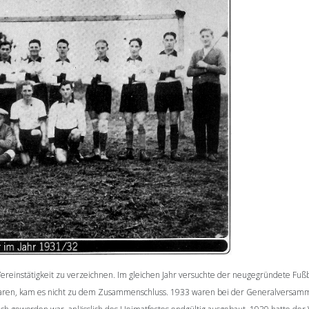
reinstätigkeit zu verzeichnen. Im gleichen Jahr versuchte der neugegründete Fußb
waren, kam es nicht zu dem Zusammenschluss. 1933 waren bei der Generalversamm