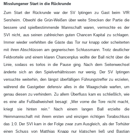
Misslungener Start in die Rückrunde
Zum Start der Rückrunde war der SV Iptingen zu Gast beim VfR
Sersheim. Obwohl die Grün-Weißen über weite Strecken der Partie die
bessere und spielbestimmende Mannschaft waren, vermochte es der
SVI nicht, aus seinen zahlreichen guten Chancen Kapital zu schlagen.
Immer wieder verfehlten die Gäste das Tor nur knapp oder scheiterten
mit ihren Abschlüssen am gegnerischen Schlussmann. Trotz deutlicher
Feldvorteile und einem klaren Chancenplus wollte der Ball nicht über die
Linie, sodass es torlos in die Pause ging. Nach dem Seitenwechsel
änderte sich an den Spielverhältnissen nur wenig. Der SV Iptingen
versuchte weiterhin, den längst überfälligen Führungstreffer zu erzielen,
während die Gastgeber defensiv alles in die Waagschale warfen, um
genau diesen zu verhindern. Zu allem Überfluss kam es schließlich, wie
es eine alte Fußballweisheit besagt: „Wer vorne die Tore nicht macht,
kriegt sie hinten rein.“ Nach einem langen Ball erzielte die
Heimmannschaft mit ihrem ersten und einzigen richtigen Torabschluss
das 1:0. Der SVI kam in der Folge zwar zum Ausgleich, als der Torhüter
einen Schuss von Matthias Knapp nur klatschen ließ und Bastian