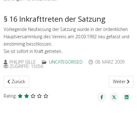
§ 16 Inkrafttreten der Satzung
Vorliegende Neufassung der Satzung wurde in der ordentlichen
Hauptversammlung des Vereins am 20.03.1992 neu gefasst und
einstimmig beschlossen.
Sie ist sofort in Kraft getreten.
PHILIPP GILLE
UNCATEGORISED
08. MÄRZ 2009
ZUGRIFFE: 15056
Vorheriger Beitrag: Mitglied werden
Nächster Bei
Zurück
Weiter
Rating: