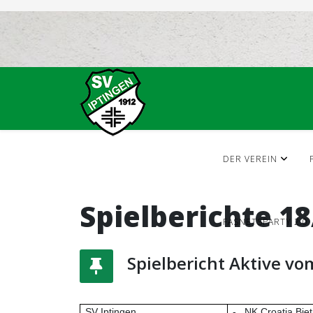
DER VEREIN
Spielberichte 18
FASNETSPARTY 2.0
Spielbericht Aktive vo
SV Iptingen
-
NK Croatia Bie