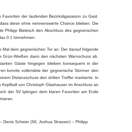
n Favoriten der laufenden Bezirksligasaison zu Gast.
sodass diese ohne nennenswerte Chance blieben. Die
te Philipp Bielesch den Abschluss des gegnerischen
 das 0:1 hinnehmen.
te Mal dem gegnerischen Tor an. Der darauf folgende
 die Grün-Weißen dann den nächsten Warnschuss ab.
starken Gäste hingegen blieben konsequent in der
ren konnte vollendete der gegnerische Stürmer den
einem Distanzschuss den dritten Treffer markierte. In
n Kopfball von Christoph Glashauser im Anschluss an
 sich der SV Iptingen dem klaren Favoriten am Ende
trieren.
Denis Scheier (56. Joshua Strasser) – Philipp