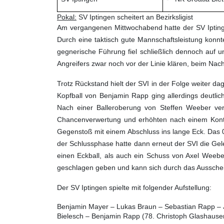
Pokal:
SV Iptingen scheitert an Bezirksligist
Am vergangenen Mittwochabend hatte der SV Ipting
Durch eine taktisch gute Mannschaftsleistung konn
gegnerische Führung fiel schließlich dennoch auf u
Angreifers zwar noch vor der Linie klären, beim N
Trotz Rückstand hielt der SVI in der Folge weiter 
Kopfball von Benjamin Rapp ging allerdings deutl
Nach einer Balleroberung von Steffen Weeber ver
Chancenverwertung und erhöhten nach einem Konter
Gegenstoß mit einem Abschluss ins lange Eck. Das 0:3
der Schlussphase hatte dann erneut der SVI die Gel
einen Eckball, als auch ein Schuss von Axel Weebe
geschlagen geben und kann sich durch das Ausscheide
Der SV Iptingen spielte mit folgender Aufstellung:
Benjamin Mayer – Lukas Braun – Sebastian Rapp – Jo
Bielesch – Benjamin Rapp (78. Christoph Glashauser