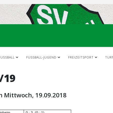
FUSSBALL
FUSSBALL-JUGEND
FREIZEITSPORT
TUR
/19
m Mittwoch, 19.09.2018
tigheim
0 : 3
(0 : 1)