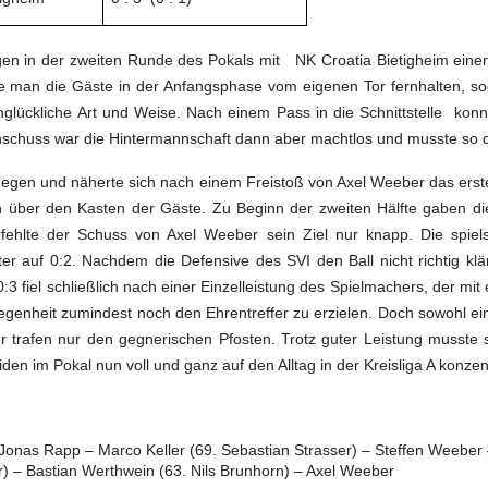
en in der zweiten Runde des Pokals mit
NK Croatia Bietigheim eine
te man die Gäste in der Anfangsphase vom eigenen Tor fernhalten, 
nglückliche Art und Weise. Nach einem Pass in die Schnittstelle
konn
achschuss war die Hintermannschaft dann aber machtlos und musste so
dagegen und näherte sich nach einem Freistoß von Axel Weeber das ers
ich über den Kasten der Gäste. Zu Beginn der zweiten Hälfte gaben
fehlte der Schuss von Axel Weeber sein Ziel nur knapp. Die spiel
 auf 0:2. Nachdem die Defensive des SVI den Ball nicht richtig klä
 fiel schließlich nach einer Einzelleistung des Spielmachers, der mit 
egenheit zumindest noch den Ehrentreffer zu erzielen. Doch sowohl ei
r trafen nur den gegnerischen Pfosten. Trotz guter Leistung musste
n im Pokal nun voll und ganz auf den Alltag in der Kreisliga A konzen
nas Rapp – Marco Keller (69. Sebastian Strasser) – Steffen Weeber – 
) – Bastian Werthwein (63. Nils Brunhorn) – Axel Weeber