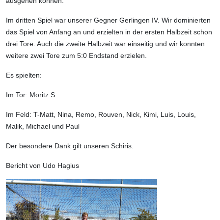
ausgehen können.
Im dritten Spiel war unserer Gegner Gerlingen IV. Wir dominierten
das Spiel von Anfang an und erzielten in der ersten Halbzeit schon
drei Tore. Auch die zweite Halbzeit war einseitig und wir konnten
weitere zwei Tore zum 5:0 Endstand erzielen.
Es spielten:
Im Tor
:
Moritz S.
Im Feld
:
T-Matt, Nina, Remo, Rouven, Nick, Kimi, Luis, Louis,
Malik, Michael und Paul
Der besondere Dank gilt unseren Schiris.
Bericht von Udo Hagius