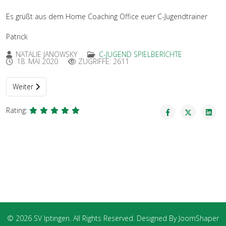
Es grüßt aus dem Home Coaching Office euer C-Jugendtrainer
Patrick
NATALIE JANOWSKY
C-JUGEND SPIELBERICHTE
18. MAI 2020
ZUGRIFFE: 2611
Nächster Beitrag: C-Jugend Spielbericht vom Eichwaldcup in Illinge
Weiter
Rating:
© 2026 SV Iptingen. All Rights Reserved. Designed By JoomShaper