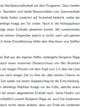
ste Nachbarschaftsduell auf dem Programm. Dazu fanden
hen. Nachdem sich beide Mannschaften zum Saisonauftakt
beide Seiten zunächst auf Sicherheit bedacht, wobei der
lerdings knapp am Tor vorbei. Noch in der Anfangsphase
folge eines Eckballs abwehren konnte. Mit zunehmender
nd seinem Gegenüber jedoch in nichts nach und parierte
h feiner Einzelleistung fehlte dem Abschluss von Steffen
n Ball aus der eigenen Hälfte verlängerte Benjamin Rapp
 auch einen strammen Distanzschuss von Nils Brunhorn
pp am langen Pfosten mit dem Kopf zum 1:0 über die Linie
se nach einiger Zeit zu ihrer bis dato besten Chance im
 Zeit später mit einem Doppelschlag für die Entscheidung.
in allerdings Matthias Knapp vor die Füße, welcher einen
tny bei einem abgewehrten Eckball nach. Seine Flanke von
 schließlich sowohl Benjamin Rapp als auch Kai Kaufmann
jedoch nichts daran änderte, dass am Ende ein verdienter