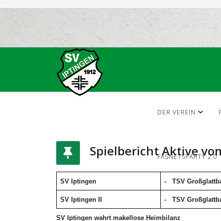
DER VEREIN
Spielbericht Aktive vo
FASNETSPARTY 2.0
SV Iptingen
-
TSV Großglattb
SV Iptingen II
-
TSV
Großglatt
SV Iptingen wahrt makellose Heimbilanz