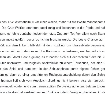
 den TSV Wiernsheim II vor einer Woche, stand für die zweite Mannschaft
. Die Grün-Weißen starteten dabei ruhig und besonnen in die Partie und na
raum, es fehlte zunächst jedoch der letzte Zug zum Tor. Vor allem nach St
en meist geklärt, bevor es richtig brenzlig wurde. Die beste Chance auf 
Knödl aus dem linken Halbfeld mit dem Kopf nur um Haaresbreite verpasste
Er entschied sich stattdessen Kai Kaufmann zu bedienen, welcher jedoch a
Adrian del Moral Garcia gelang es zunächst sich auf der rechten Seite bis 
hüter unerwartet und zugleich spektakulär zu einem Torschuss, der sich
n das Spiel und kam erst in der Schlussphase durch eigene Fehler ge
 kam es dann zu einer umstrittenen Rückpassentscheidung durch den Schieds
Iptingen ließ sich vom Ausgleich allerdings nicht beirren, biss sich zurück
verwandelt wurden und somit einen späten Derbysieg sicherten. Letzten Endes 
 Vorwoche diesmal verdient die drei Punkte auf dem Zwergberg behalten. An di