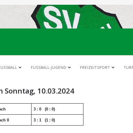
FUSSBALL
FUSSBALL-JUGEND
FREIZEITSPORT
TUR
m Sonntag, 10.03.2024
ach
3 : 0
(0
: 0)
bach
II
3 : 1
(1
: 0)