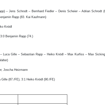
pp) – Jens Schrodt – Bernhard Fiedler – Denis Scheier – Adrian Schrodt 
 Benjamin Rapp (83. Kai Kaufmann)
iko Knödl
 3:0 Benjamin Rapp (74.)
 – Luca Gille – Sebastian Rapp – Heiko Knödl – Max Kurfiss – Max Sickinge
alter)
er, Joscha Heizmann
a Gille (87./FE), 3:1 Heiko Knödl (90./FE)