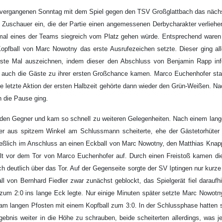
m vergangenen Sonntag mit dem Spiel gegen den TSV Großglattbach das näch
 Zuschauer ein, die der Partie einen angemessenen Derbycharakter verlie
smal eines der Teams siegreich vom Platz gehen würde. Entsprechend waren 
Kopfball von Marc Nowotny das erste Ausrufezeichen setzte. Dieser ging al
 erste Mal auszeichnen, indem dieser den Abschluss von Benjamin Rapp in
h auch die Gäste zu ihrer ersten Großchance kamen. Marco Euchenhofer sta
e letzte Aktion der ersten Halbzeit gehörte dann wieder den Grün-Weißen. Nac
n die Pause ging.
en Gegner und kam so schnell zu weiteren Gelegenheiten. Nach einem lange
er aus spitzem Winkel am Schlussmann scheiterte, ehe der Gästetorhüter
chließlich im Anschluss an einen Eckball von Marc Nowotny, den Matthias Kna
lt vor dem Tor von Marco Euchenhofer auf. Durch einen Freistoß kamen die
h deutlich über das Tor. Auf der Gegenseite sorgte der SV Iptingen nur kurze
 von Bernhard Fiedler zwar zunächst geblockt, das Spielgerät fiel daraufh
t zum 2:0 ins lange Eck legte. Nur einige Minuten später setzte Marc Nowo
am langen Pfosten mit einem Kopfball zum 3:0. In der Schlussphase hatten
gebnis weiter in die Höhe zu schrauben, beide scheiterten allerdings, was 