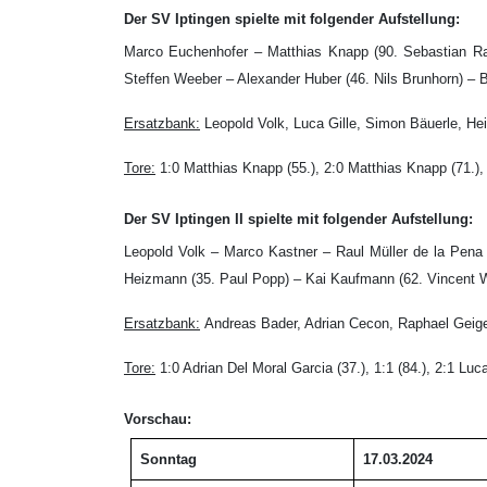
Der SV Iptingen spielte mit folgender Aufstellung:
Marco Euchenhofer – Matthias Knapp (90. Sebastian Ra
Steffen Weeber – Alexander Huber (46. Nils Brunhorn) –
Ersatzbank:
Leopold Volk, Luca Gille, Simon Bäuerle, He
Tore:
1:0 Matthias Knapp (55.), 2:0 Matthias Knapp (71.),
Der SV Iptingen II spielte mit folgender Aufstellung:
Leopold Volk – Marco Kastner – Raul Müller de la Pena
Heizmann (35. Paul Popp) – Kai Kaufmann (62. Vincent W
Ersatzbank:
Andreas Bader, Adrian Cecon, Raphael Geig
Tore:
1:0 Adrian Del Moral Garcia (37.), 1:1 (84.), 2:1 Luc
Vorschau:
Sonntag
17.03.2024