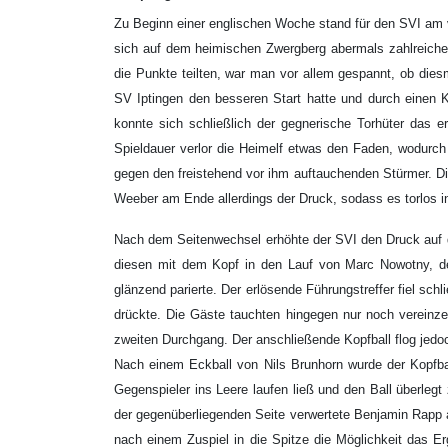
Zu Beginn einer englischen Woche stand für den SVI a
sich auf dem heimischen Zwergberg abermals zahlreiche
die Punkte teilten, war man vor allem gespannt, ob die
SV Iptingen den besseren Start hatte und durch einen 
konnte sich schließlich der gegnerische Torhüter das
Spieldauer verlor die Heimelf etwas den Faden, wodurc
gegen den freistehend vor ihm auftauchenden Stürmer. Di
Weeber am Ende allerdings der Druck, sodass es torlos i
Nach dem Seitenwechsel erhöhte der SVI den Druck auf d
diesen mit dem Kopf in den Lauf von Marc Nowotny, d
glänzend parierte. Der erlösende Führungstreffer fiel s
drückte. Die Gäste tauchten hingegen nur noch vereinze
zweiten Durchgang. Der anschließende Kopfball flog jedoc
Nach einem Eckball von Nils Brunhorn wurde der Kopfball
Gegenspieler ins Leere laufen ließ und den Ball überleg
der gegenüberliegenden Seite verwertete Benjamin Rapp 
nach einem Zuspiel in die Spitze die Möglichkeit das Er