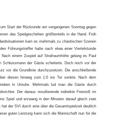
 zum Start der Rückrunde am vergangenen Sonntag gegen
hmen das Spielgeschehen größtenteils in die Hand. Früh
andardsituationen kam es mehrmals zu chaotischen Szenen
den Führungstreffer hatte nach etwa einer Viertelstunde
. Nach einem Zuspiel auf Strafraumhöhe gelang es Paul
m Schlussmann der Gäste scheiterte. Doch noch vor der
kurz vor die Grundlinie durchzusetzen. Die anschließende
 über diesen hinweg zum 1:0 ins Tor senkte. Nach dem
trieben in Unruhe. Mehrmals lud man die Gäste durch
richter. Der daraus resultierende indirekte Freistoß im
 ins Spiel und erzwang in den Minuten darauf gleich zwei
hat der SVI durch eine über die Gesamtspielzeit deutlich
eser guten Leistung kann sich die Mannschaft nun für die