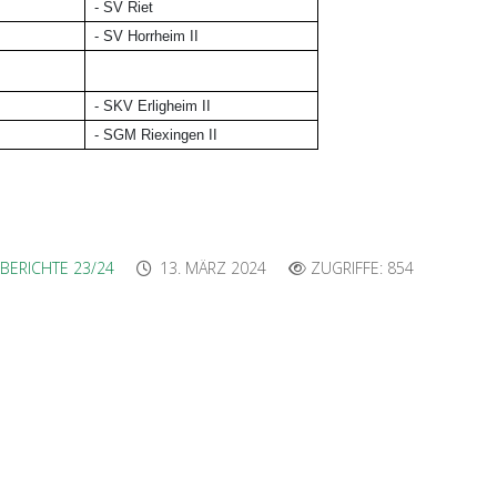
-
SV Riet
-
SV Horrheim II
-
SKV Erligheim II
-
SGM Riexingen II
BERICHTE 23/24
13. MÄRZ 2024
ZUGRIFFE: 854
ch, 13.03.2024