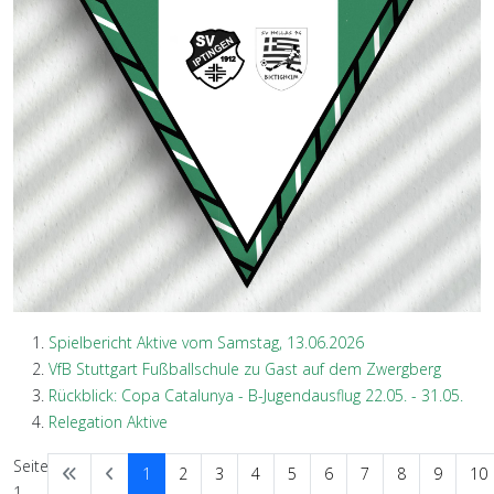
Spielbericht Aktive vom Samstag, 13.06.2026
VfB Stuttgart Fußballschule zu Gast auf dem Zwergberg
Rückblick: Copa Catalunya - B-Jugendausflug 22.05. - 31.05.
Relegation Aktive
Seite
1
2
3
4
5
6
7
8
9
10
1